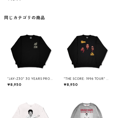
同じカテゴリの商品
"JAY-Z30" 30 YEARS PROM
"THE SCORE: 1996 TOUR" 3
O CREWNECK SWEAT
0 YEARS CREWNECK SWEAT
¥8,950
¥8,950