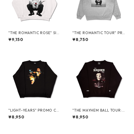
"THE ROMANTIC ROSE" SIG
"THE ROMANTIC TOUR" PR
NATURE CREWNECK SWEAT
OMO CREWNECK SWEAT
¥9,150
¥8,750
"LIGHT-YEARS" PROMO CRE
"THE MAYHEM BALL TOUR: I
WNECK SWEAT
N JAPAN" PROMO CREWNE
¥8,950
¥8,950
CK SWEAT