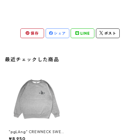
保存
シェア
LINE
ポスト
最近チェックした商品
"pgLAng" CREWNECK SWEA
T
¥8,950