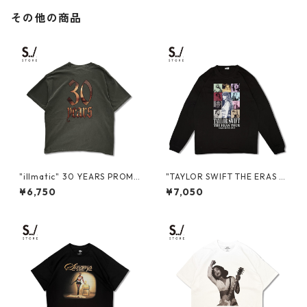
その他の商品
"illmatic" 30 YEARS PROMO
"TAYLOR SWIFT THE ERAS T
S/S TEE
OUR AT TOKYO DOME 202
¥6,750
¥7,050
4" L/S TEE