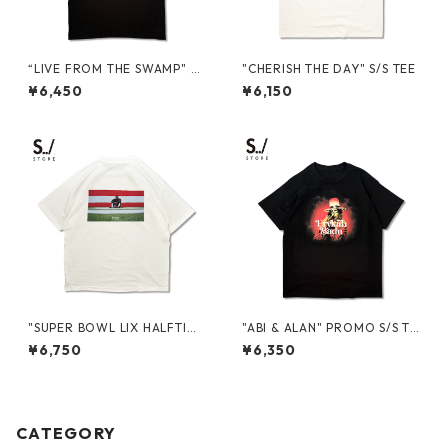
“LIVE FROM THE SWAMP" T
"CHERISH THE DAY" S/S TEE
OUR PROMO S/S TEE
¥6,450
¥6,150
"SUPER BOWL LIX HALFTIME
"ABI & ALAN" PROMO S/S TE
SHOW 2025 IN NEW ORLEA
E
¥6,750
¥6,350
NS" PROMO S/S TEE
CATEGORY