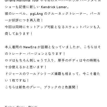
Grand National Tour や今年のスーパーボウル ハーフタイム
ショーも記憶に新しい Kendrick Lamar。
彼のレーベル、 pgLAng のクルーネックトレーナー、パーカ
ーが好評につき再入荷！
今回は同時にセットアップ可能となるスウェットパンツも入
荷しております！
本人着用の NewEra が話題となっていましたが、こちらはそ
のトレーナー バージョンとなります！
ロゴはもちろん刺しゅうで入り、厚手のボディは今の時期も
十分使えるかと思います！
ドジャースのワールドシリーズ連覇も相まって、今こそ着た
い１枚ですね！
こちらは新色のグレー、ブラックの２色展開！