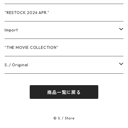
"RESTOCK 2026 APR."
Import
Sweat
"THE MOVIE COLLECTION"
Hoodie
T-Shits
S../ Original
Crewneck
Short Sleeve
Headwear
T-Shirts
商品一覧に戻る
Pants
Long Sleeve
Short Sleeve
Others
Sweat
Long Sleeve
Hoodie
Pants
© S../ Store