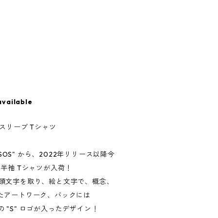
available
ートスリーブ Tシャツ
"SOS" から、2022年リリース以降今
" 半袖 Tシャツが入荷！
" の頭文字を取り、絵と文字で、概念、
たアートワーク、バックには
あの "S" ロゴが入ったデザイン！