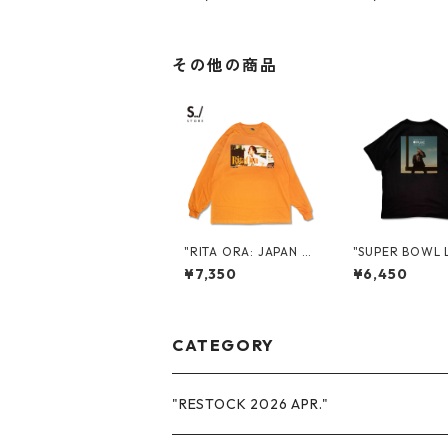
OMO S/S TEE
E
その他の商品
"RITA ORA: JAPAN T
"SUPER BOWL 
OUR 2024" L/S TEE
LFTIME SHOW 
¥7,350
¥6,450
N SANTA CLARA
OMO S/S TEE
CATEGORY
"RESTOCK 2026 APR."