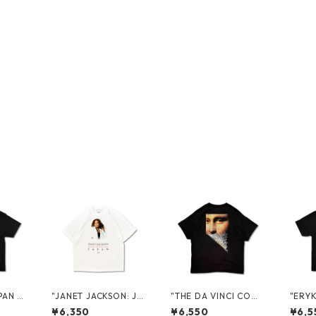
PAN 2
"JANET JACKSON: JA
"THE DA VINCI COD
"ERYK
/S TE
PAN 2026" PROMO
E" S/S TEE
AN 2
¥6,350
¥6,550
¥6,5