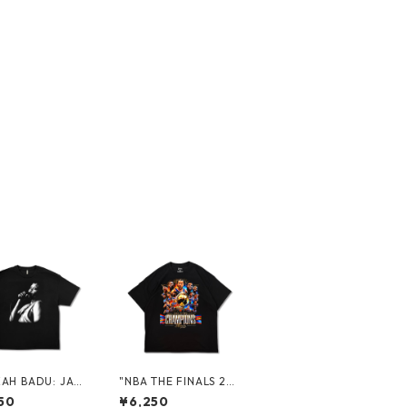
AH BADU: JAP
"NBA THE FINALS 20
026" PROMO S/
26 CHAMPIONS" S/S
50
¥6,250