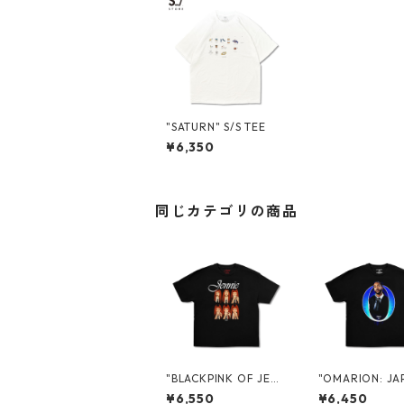
"SATURN" S/S TEE
¥6,350
同じカテゴリの商品
"BLACKPINK OF JEN
"OMARION: JA
NIE: JAPAN 2026" PR
026" PROMO S
¥6,550
¥6,450