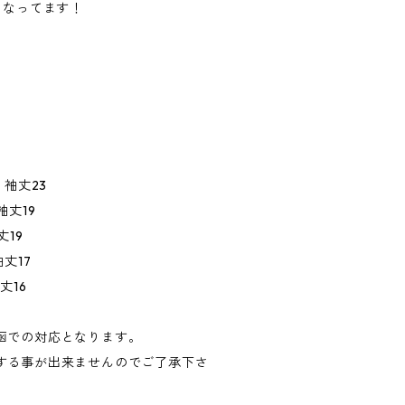
となってます！
3 袖丈23
 袖丈19
丈19
袖丈17
袖丈16
函での対応となります。
する事が出来ませんのでご了承下さ