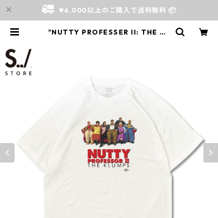
¥6,000以上のご購入で送料無料 📦
"NUTTY PROFESSER II: THE KL
UMPS" S/S TEE | S../ Store