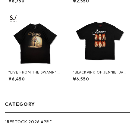
¥6,750
¥2,550
“LIVE FROM THE SWAMP" T
"BLACKPINK OF JENNIE: JAP
OUR PROMO S/S TEE
AN 2026" PROMO S/S TEE
¥6,450
¥6,550
CATEGORY
"RESTOCK 2026 APR."