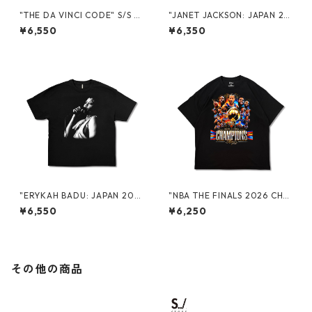
"THE DA VINCI CODE" S/S T
"JANET JACKSON: JAPAN 20
EE
26" PROMO S/S TEE
¥6,550
¥6,350
"ERYKAH BADU: JAPAN 202
"NBA THE FINALS 2026 CHA
6" PROMO S/S TEE
MPIONS" S/S TEE
¥6,550
¥6,250
その他の商品