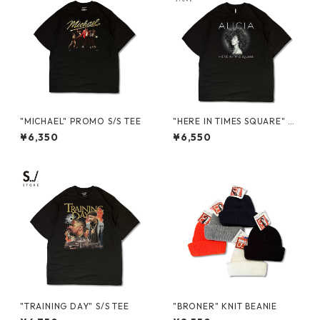
"MICHAEL" PROMO S/S TEE
"HERE IN TIMES SQUARE" PR
OMO S/S TEE
¥6,350
¥6,550
"TRAINING DAY" S/S TEE
"BRONER" KNIT BEANIE