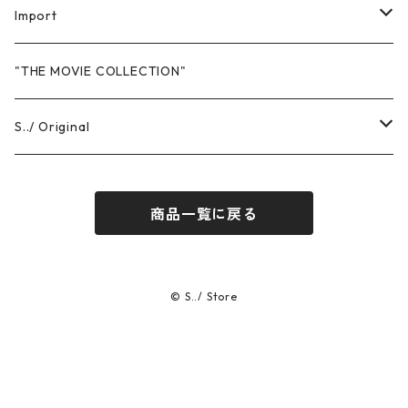
Import
Sweat
"THE MOVIE COLLECTION"
Hoodie
T-Shits
S../ Original
Crewneck
Short Sleeve
Headwear
T-Shirts
商品一覧に戻る
Pants
Long Sleeve
Short Sleeve
Others
Sweat
Long Sleeve
Hoodie
Pants
© S../ Store
Crewneck
Cap / Hat
Pants
Others