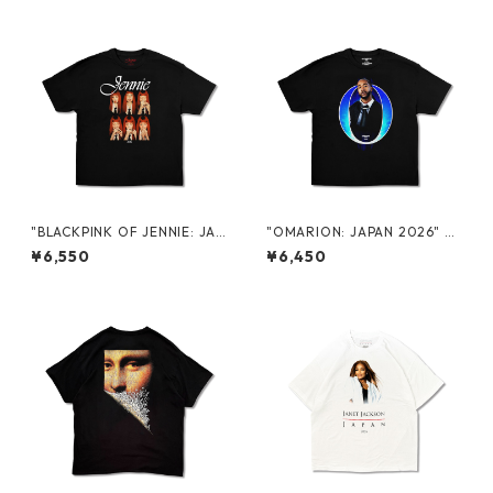
"BLACKPINK OF JENNIE: JAP
"OMARION: JAPAN 2026" P
AN 2026" PROMO S/S TEE
ROMO S/S TEE
¥6,550
¥6,450