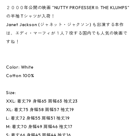
２０００年公開の映画 "NUTTY PROFESSER II: THE KLUMPS"
の半袖 Tシャツが入荷！
Janet Jackson (ジャネット・ジャクソン) も出演する本作
は、エディ・マーフィが１人７役する国内でも人気の映画で
すね！
Color: White
Cotton 100%
Size:
XXL: 着丈79 身幅65 肩幅63 袖丈23
XL: 着丈75 身幅58 肩幅57 袖丈19
L: 着丈72 身幅55 肩幅51 袖丈19
M: 着丈70 身幅49 肩幅46 袖丈17
S: 着丈66 身幅45 肩幅44 袖丈16