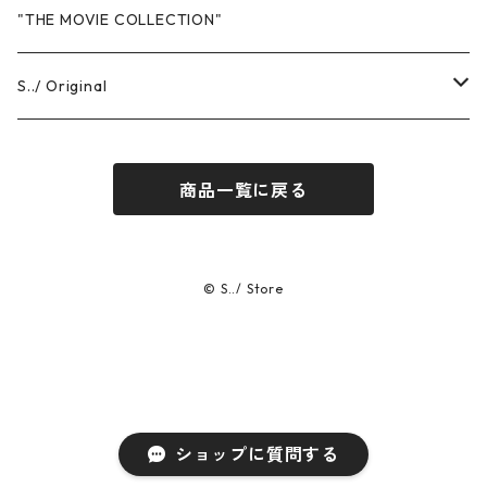
Sweat
"THE MOVIE COLLECTION"
Hoodie
T-Shits
S../ Original
Crewneck
Short Sleeve
Headwear
T-Shirts
商品一覧に戻る
Pants
Long Sleeve
Short Sleeve
Others
Sweat
Long Sleeve
Hoodie
Pants
© S../ Store
Crewneck
Cap / Hat
Pants
Others
ショップに質問する