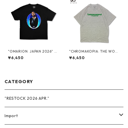
"OMARION: JAPAN 2026" P
"CHROMAKOPIA: THE WORL
ROMO S/S TEE
D TOUR + ASIA" PROMO S/S
¥6,450
¥6,450
TEE
CATEGORY
"RESTOCK 2026 APR."
Import