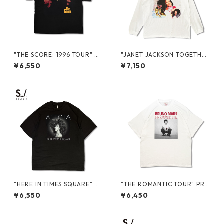
"THE SCORE: 1996 TOUR" 3
"JANET JACKSON TOGETHE
0 YEARS S/S TEE
R AGAIN JAPAN 2024" L/S T
¥6,550
¥7,150
EE
"HERE IN TIMES SQUARE" PR
"THE ROMANTIC TOUR" PR
OMO S/S TEE
OMO S/S TEE
¥6,550
¥6,450