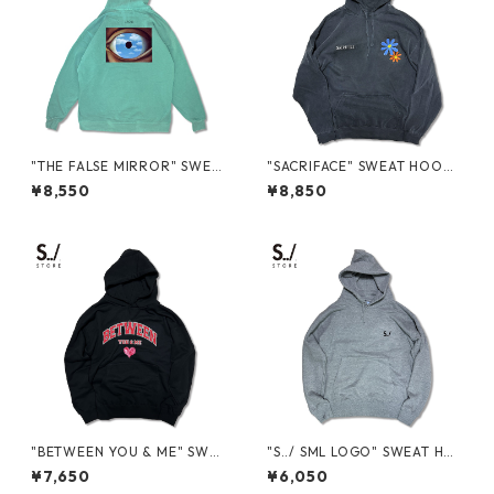
"THE FALSE MIRROR" SWEA
"SACRIFACE" SWEAT HOODI
T HOODIE
E
¥8,550
¥8,850
"BETWEEN YOU & ME" SWEA
"S../ SML LOGO" SWEAT HO
T HOODIE
ODIE
¥7,650
¥6,050