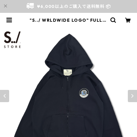
¥6,000以上のご購入で送料無料 📦
"S../ WRLDWIDE LOGO" FULLZI
P SWEAT HOODIE | S../ Store