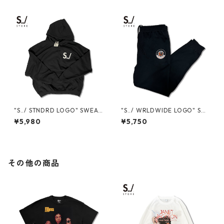
"S../ STNDRD LOGO" SWEAT
"S../ WRLDWIDE LOGO" SW
HOODIE
EAT PANTS
¥5,980
¥5,750
その他の商品