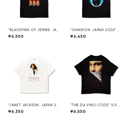
"BLACKPINK OF JENNIE: JAP
"OMARION: JAPAN 2026" P
AN 2026" PROMO S/S TEE
ROMO S/S TEE
¥6,550
¥6,450
"JANET JACKSON: JAPAN 20
"THE DA VINCI CODE" S/S T
26" PROMO S/S TEE
EE
¥6,350
¥6,550