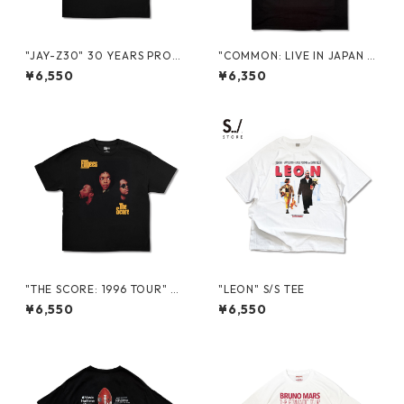
"JAY-Z30" 30 YEARS PROM
"COMMON: LIVE IN JAPAN 2
O S/S TEE
025" PROMO S/S TEE
¥6,550
¥6,350
"THE SCORE: 1996 TOUR" 3
"LEON" S/S TEE
0 YEARS S/S TEE
¥6,550
¥6,550