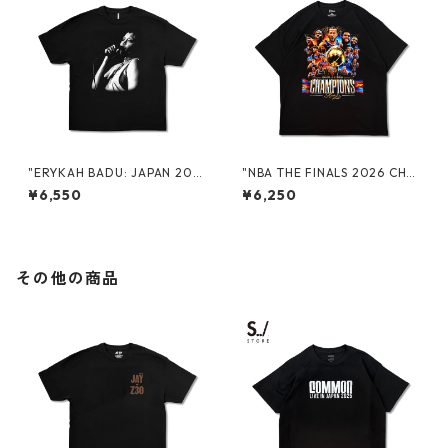
"ERYKAH BADU: JAPAN 202
"NBA THE FINALS 2026 CHA
6" PROMO S/S TEE
MPIONS" S/S TEE
¥6,550
¥6,250
その他の商品