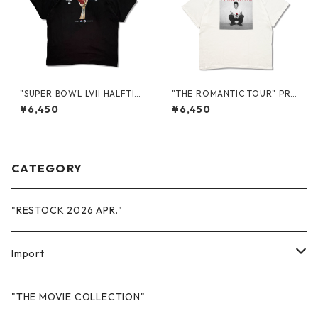
"SUPER BOWL LVII HALFTIM
"THE ROMANTIC TOUR" PR
E SHOW 2023 IN ARIZONA"
OMO S/S TEE
¥6,450
¥6,450
PROMO S/S TEE
CATEGORY
"RESTOCK 2026 APR."
Import
Sweat
"THE MOVIE COLLECTION"