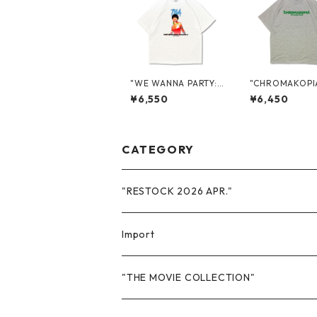
"WE WANNA PARTY:
"CHROMAKOPIA
ASIA" TOUR PROMO
E WORLD TOUR
¥6,550
¥6,450
S/S TEE
IA" PROMO S/S
CATEGORY
"RESTOCK 2026 APR."
Import
Sweat
"THE MOVIE COLLECTION"