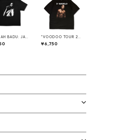
AH BADU: JAP
"VOODOO TOUR 20
026" PROMO S/
00" TOUR S/S TEE
50
¥6,750