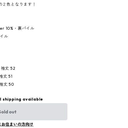
の２色となります！
ester 10%・裏パイル
裏パイル
4 袖丈 52
 袖丈 51
 袖丈 50
l shipping available
Sold out
にお住まいの方向け