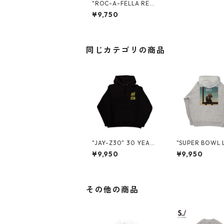
"ROC-A-FELLA REC
ORDS" SWEAT HOO
¥9,750
DIE
同じカテゴリの商品
"JAY-Z30" 30 YEARS
"SUPER BOWL 
PROMO SWEAT PULL
LFTIME SHOW 
¥9,950
¥9,950
OVER HOODIE
N SANTA CLARA
OMO P/O HOO
その他の商品