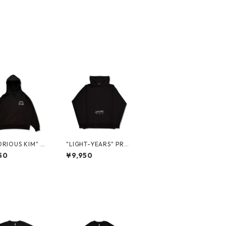
RIOUS KIM" P
"LIGHT-YEARS" PRO
VER HOODIE
MO PULLOVER HOO
50
¥9,950
DIE