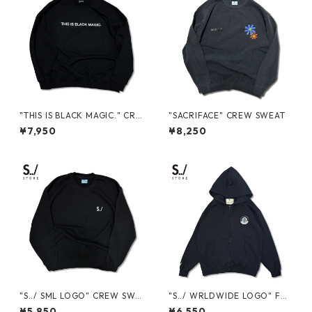
"THIS IS BLACK MAGIC." CRE
"SACRIFACE" CREW SWEAT
W SWEAT
¥7,950
¥8,250
"S../ SML LOGO" CREW SWE
"S../ WRLDWIDE LOGO" FUL
AT
LZIP SWEAT HOODIE
¥5,850
¥6,550