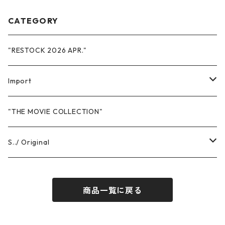
CATEGORY
"RESTOCK 2026 APR."
Import
Sweat
"THE MOVIE COLLECTION"
Hoodie
T-Shits
S../ Original
Crewneck
Short Sleeve
Headwear
T-Shirts
商品一覧に戻る
Pants
Long Sleeve
Short Sleeve
Others
Sweat