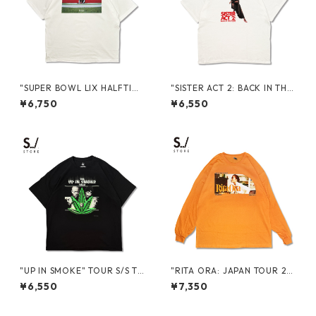
"SUPER BOWL LIX HALFTIME
"SISTER ACT 2: BACK IN THE
SHOW 2025 IN NEW ORLEA
HABIT" S/S TEE
¥6,750
¥6,550
NS" PROMO S/S TEE
"UP IN SMOKE" TOUR S/S TE
"RITA ORA: JAPAN TOUR 20
E
24" L/S TEE
¥6,550
¥7,350