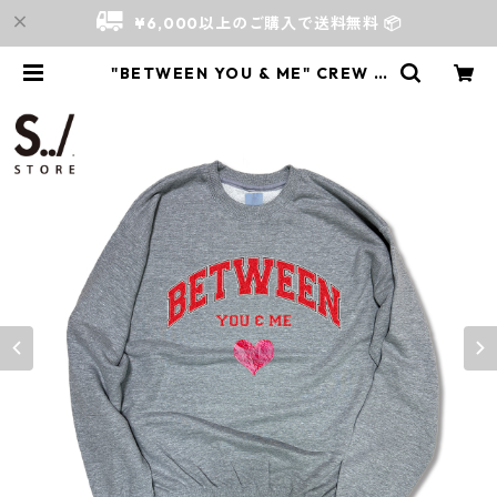
¥6,000以上のご購入で送料無料 📦
"BETWEEN YOU & ME" CREW S
WEAT | S../ Store