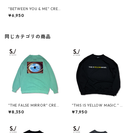
"BETWEEN YOU & ME" CRE
W SWEAT
¥6,950
同じカテゴリの商品
"THE FALSE MIRROR" CREW
"THIS IS YELLOW MAGIC." C
NECK SWEAT
REW SWEAT
¥8,350
¥7,950