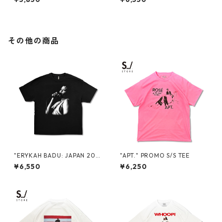
その他の商品
"ERYKAH BADU: JAPAN 202
"APT." PROMO S/S TEE
6" PROMO S/S TEE
¥6,550
¥6,250