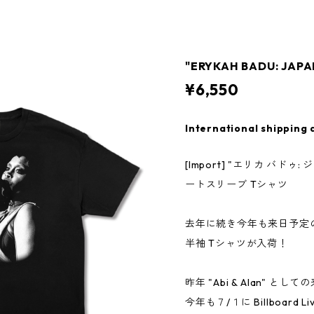
"ERYKAH BADU: JAPA
¥6,550
International shipping 
[Import] "エリカ バドゥ
ートスリーブ Tシャツ
去年に続き今年も来日予定のE
半袖 Tシャツが入荷！
昨年 "Abi & Alan" とし
今年も７/１に Billboard L