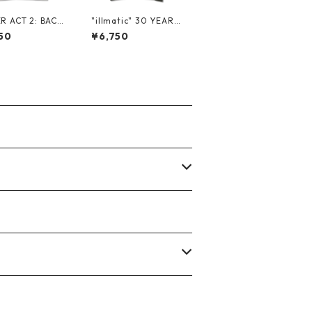
ER ACT 2: BACK
"illmatic" 30 YEARS
E HABIT" S/S TE
PROMO S/S TEE
50
¥6,750