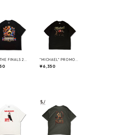
THE FINALS 20
"MICHAEL" PROMO
MPIONS" S/S
S/S TEE
50
¥6,350