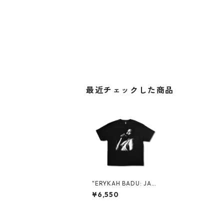
最近チェックした商品
"ERYKAH BADU: JAP
AN 2026" PROMO S/
¥6,550
S TEE