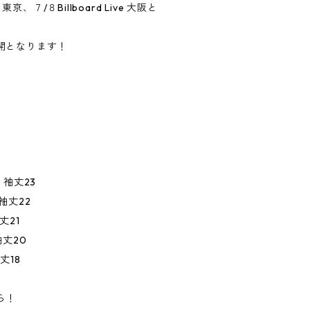
e 東京、７/８Billboard Live 大阪と
開となります！
3 袖丈23
 袖丈22
丈21
袖丈20
袖丈18
ら！