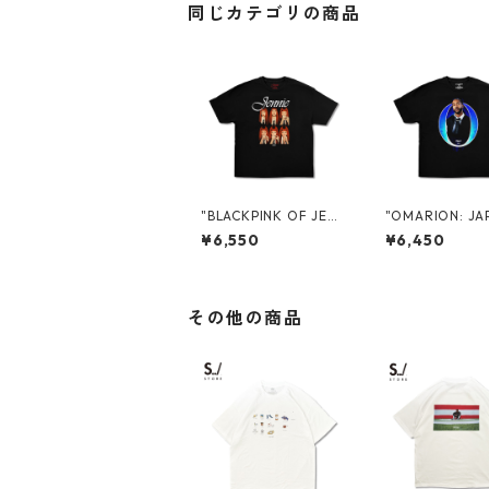
同じカテゴリの商品
"BLACKPINK OF JEN
"OMARION: JA
NIE: JAPAN 2026" PR
026" PROMO S
¥6,550
¥6,450
OMO S/S TEE
E
その他の商品