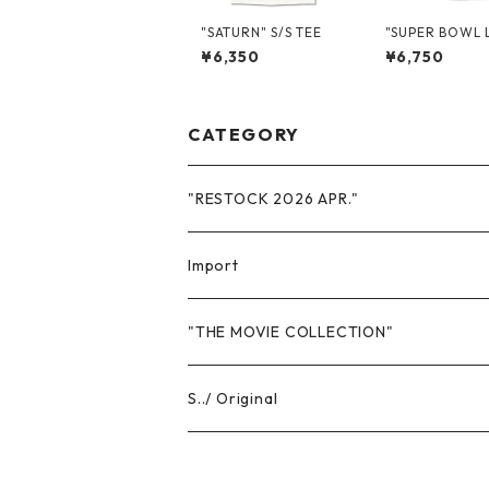
"SATURN" S/S TEE
"SUPER BOWL L
LFTIME SHOW 2
¥6,350
¥6,750
N NEW ORLEAN
OMO S/S TEE
CATEGORY
"RESTOCK 2026 APR."
Import
Sweat
"THE MOVIE COLLECTION"
Hoodie
T-Shits
S../ Original
Crewneck
Short Sleeve
Headwear
T-Shirts