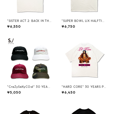
"SISTER ACT 2: BACK IN THE
"SUPER BOWL LIX HALFTIME
HABIT" S/S TEE
SHOW 2025 IN NEW ORLEA
¥6,550
¥6,750
NS" PROMO S/S TEE
"CraZySeXyCOol" 30 YEARS
"HARD CORE" 30 YEARS PR
PROMO 6 PANEL LOW CAP
OMO S/S TEE
¥5,050
¥6,450