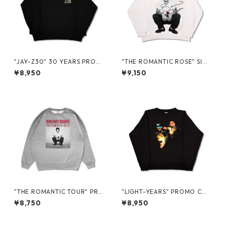
"JAY-Z30" 30 YEARS PROM
"THE ROMANTIC ROSE" SIG
O CREWNECK SWEAT
NATURE CREWNECK SWEAT
¥8,950
¥9,150
"THE ROMANTIC TOUR" PR
"LIGHT-YEARS" PROMO CRE
OMO CREWNECK SWEAT
WNECK SWEAT
¥8,750
¥8,950