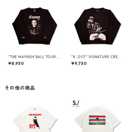
"THE MAYHEM BALL TOUR: I
"K. DOT" SIGNATURE CREW
N JAPAN" PROMO CREWNE
NECK SWEAT
¥8,950
¥9,750
CK SWEAT
その他の商品