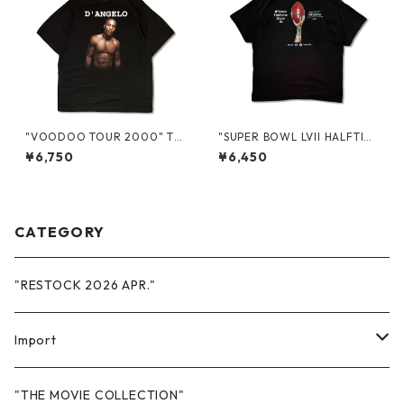
"VOODOO TOUR 2000" TO
"SUPER BOWL LVII HALFTIM
UR S/S TEE
E SHOW 2023 IN ARIZONA"
¥6,750
¥6,450
PROMO S/S TEE
CATEGORY
"RESTOCK 2026 APR."
Import
Sweat
"THE MOVIE COLLECTION"