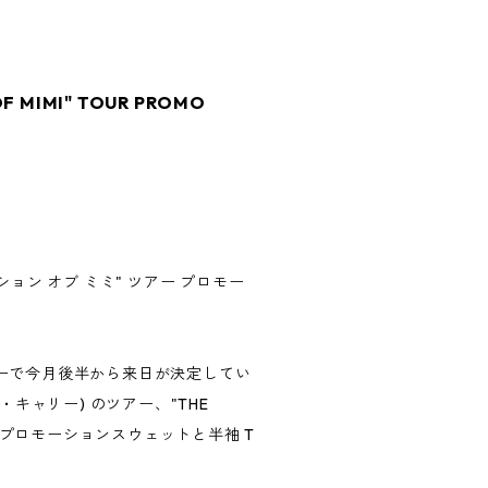
OF MIMI" TOUR PROMO
レイション オブ ミミ" ツアー プロモー
ーで今月後半から来日が決定してい
ライヤ・キャリー) のツアー、"THE
MI" のプロモーションスウェットと半袖 T