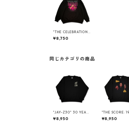
"THE CELEBRATION
OF MIMI" TOUR PRO
¥8,750
MO CREWNECK SWE
AT
同じカテゴリの商品
"JAY-Z30" 30 YEARS
"THE SCORE: 1
PROMO CREWNECK
OUR" 30 YEAR
¥8,950
¥8,950
SWEAT
WNECK SWEAT