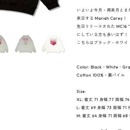
いよいよ今月・再来月とま
来日する Mariah Carey！
先日リリースされた MC16 "H
にしている方も多いはず！
こちらはブラック・ホワイ
Color: Black・White・Gr
Cotton 100%・裏パイル
Size:
XL: 着丈 71 身幅 77 肩幅 7
L: 着丈 69 身幅 73 肩幅 71
M: 着丈 64 身幅 71 肩幅 68