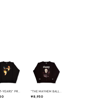
T-YEARS" PRO
"THE MAYHEM BALL
REWNECK SWE
TOUR: IN JAPAN" PR
50
¥8,950
OMO CREWNECK SW
EAT