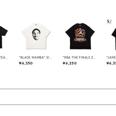
YEARS
"BLACK MAMBA" S/S
"NBA THE FINALS 20
"JAN
E
TEE
26 CHAMPIONS" S/S
GETH
¥6,350
¥6,250
¥6,3
TEE
N 202