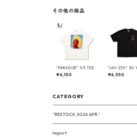
その他の商品
"PARADISE" S/S TEE
"JAY-Z30" 30 
PROMO S/S TE
¥6,150
¥6,550
CATEGORY
"RESTOCK 2026 APR."
Import