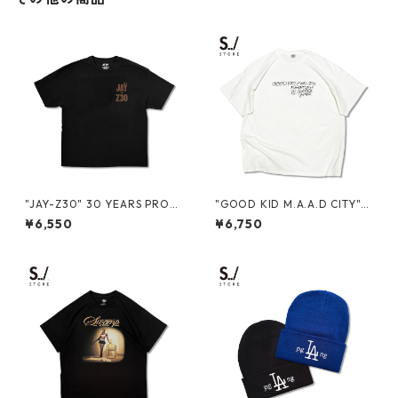
"JAY-Z30" 30 YEARS PROM
"GOOD KID M.A.A.D CITY"
O S/S TEE
S/S TEE
¥6,550
¥6,750