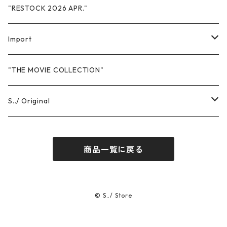
"RESTOCK 2026 APR."
Import
Sweat
"THE MOVIE COLLECTION"
Hoodie
T-Shits
S../ Original
Crewneck
Short Sleeve
Headwear
T-Shirts
商品一覧に戻る
Pants
Long Sleeve
Short Sleeve
Others
Sweat
Long Sleeve
Hoodie
Pants
© S../ Store
Crewneck
Cap / Hat