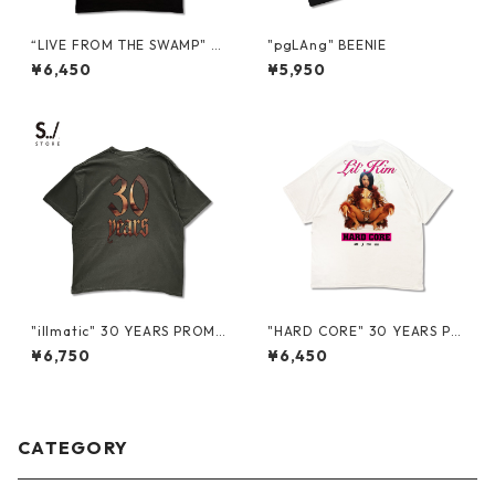
“LIVE FROM THE SWAMP" T
"pgLAng" BEENIE
OUR PROMO S/S TEE
¥6,450
¥5,950
"illmatic" 30 YEARS PROMO
"HARD CORE" 30 YEARS PR
S/S TEE
OMO S/S TEE
¥6,750
¥6,450
CATEGORY