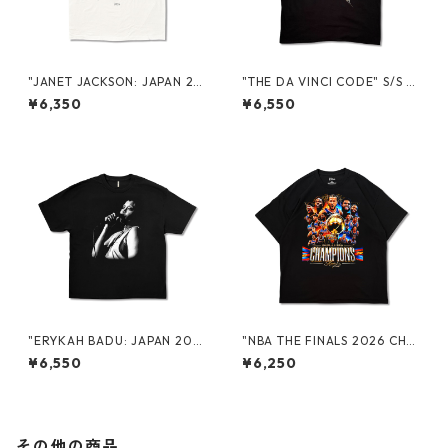
"JANET JACKSON: JAPAN 20
"THE DA VINCI CODE" S/S T
26" PROMO S/S TEE
EE
¥6,350
¥6,550
"ERYKAH BADU: JAPAN 202
"NBA THE FINALS 2026 CHA
6" PROMO S/S TEE
MPIONS" S/S TEE
¥6,550
¥6,250
その他の商品