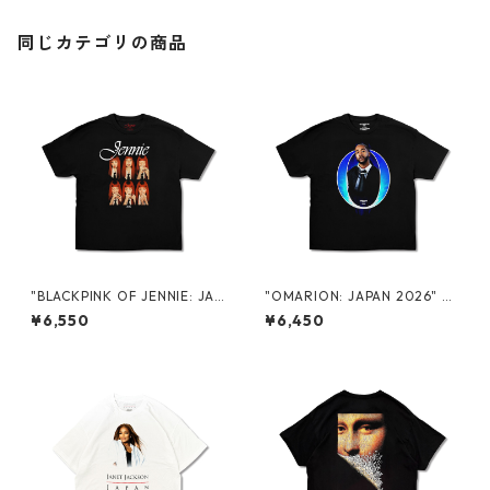
同じカテゴリの商品
"BLACKPINK OF JENNIE: JAP
"OMARION: JAPAN 2026" P
AN 2026" PROMO S/S TEE
ROMO S/S TEE
¥6,550
¥6,450