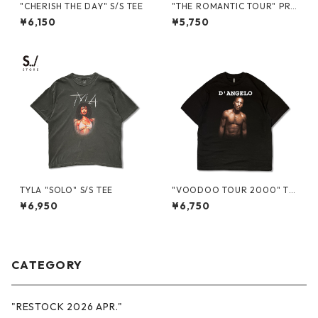
"CHERISH THE DAY" S/S TEE
"THE ROMANTIC TOUR" PR
OMO BUCKET HAT
¥6,150
¥5,750
TYLA "SOLO" S/S TEE
"VOODOO TOUR 2000" TO
UR S/S TEE
¥6,950
¥6,750
CATEGORY
"RESTOCK 2026 APR."