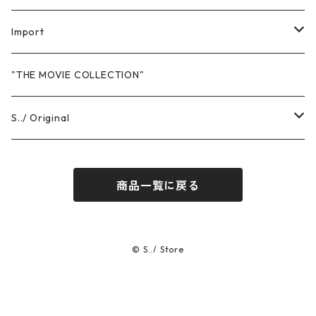
Import
Sweat
"THE MOVIE COLLECTION"
Hoodie
T-Shits
S../ Original
Crewneck
Short Sleeve
Headwear
T-Shirts
商品一覧に戻る
Pants
Long Sleeve
Short Sleeve
Others
Sweat
Long Sleeve
Hoodie
Pants
© S../ Store
Crewneck
Cap / Hat