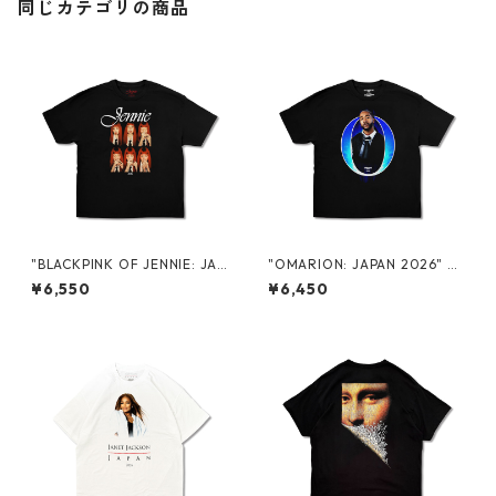
同じカテゴリの商品
"BLACKPINK OF JENNIE: JAP
"OMARION: JAPAN 2026" P
AN 2026" PROMO S/S TEE
ROMO S/S TEE
¥6,550
¥6,450